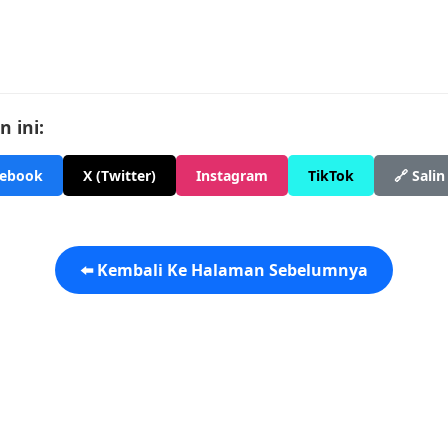
 ini:
cebook
X (Twitter)
Instagram
TikTok
🔗 Salin
⬅️ Kembali Ke Halaman Sebelumnya