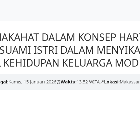
Dunia
Beranda
Tentang Kami
AKAHAT DALAM KONSEP HAR
kualitas tinggi dari para
SUAMI ISTRI DALAM MENYIKA
erdaskan negeri.
 KEHIDUPAN KELUARGA MOD
engan proses yang cepat,
gal:
Kamis, 15 Januari 2026
⏰
Waktu:
13.52 WITA
📍
Lokasi:
Makassar,