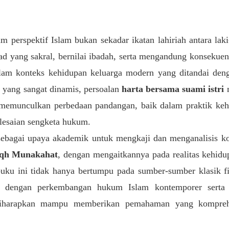
m perspektif Islam bukan sekadar ikatan lahiriah antara lak
d yang sakral, bernilai ibadah, serta mengandung konsekue
alam konteks kehidupan keluarga modern yang ditandai deng
 yang sangat dinamis, persoalan
harta bersama suami istri
m
 memunculkan perbedaan pandangan, baik dalam praktik ke
esaian sengketa hukum.
 sebagai upaya akademik untuk mengkaji dan menganalisis 
Fiqh Munakahat
, dengan mengaitkannya pada realitas kehid
ku ini tidak hanya bertumpu pada sumber-sumber klasik fiq
kan dengan perkembangan hukum Islam kontemporer sert
 diharapkan mampu memberikan pemahaman yang komprehe