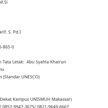
 M.Si
if, S. Pd.I
5-865-0
 Tata Letak: Abu Syahla Khairun
lmu
cm (Standar UNESCO)
g (Dekat Kampus UNISMUH Makassar)
/ 0852-9947-3675/ 0821-9649-6667