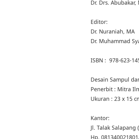
Dr. Drs. Abubakar,
Editor:
Dr. Nuraniah, MA
Dr. Muhammad Syar
ISBN : 978-623-14
Desain Sampul dan
Penerbit : Mitra I
Ukuran : 23 x 15 
Kantor:
Jl. Talak Salapan
Hp. 081340021801