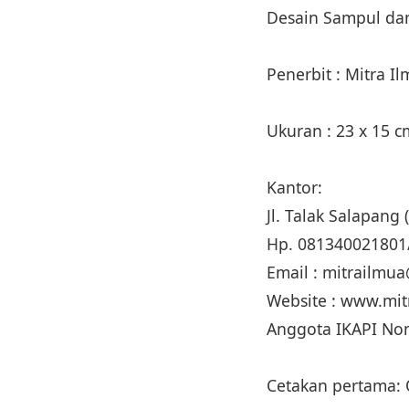
Desain Sampul dan
Penerbit : Mitra I
Ukuran : 23 x 15 
Kantor:
Jl. Talak Salapan
Hp. 081340021801
Email : mitrailm
Website : www.mi
Anggota IKAPI No
Cetakan pertama: