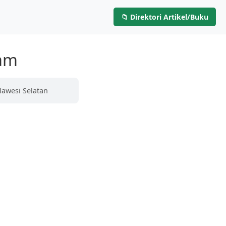
📁 Direktori Artikel/Buku
Layanan
Artikel & Buku
Hubungi Kami
am
lawesi Selatan