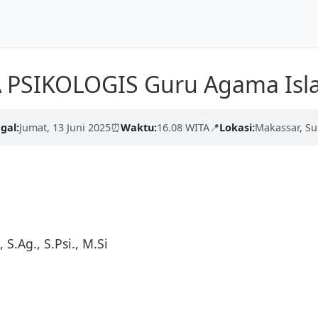
Dunia
Beranda
Tentang Kami
 PSIKOLOGIS Guru Agama Isl
kualitas tinggi dari para
erdaskan negeri.
gal:
Jumat, 13 Juni 2025
⏰
Waktu:
16.08 WITA
📍
Lokasi:
Makassar, Su
engan proses yang cepat,
 S.Ag., S.Psi., M.Si