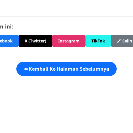
 ini:
cebook
X (Twitter)
Instagram
TikTok
🔗 Salin
⬅️ Kembali Ke Halaman Sebelumnya