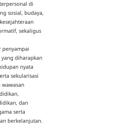
terpersonal di
ng sosial, budaya,
kesejahteraan
rmatif, sekaligus
r penyampai
n yang diharapkan
hidupan nyata
erta sekularisasi
an wawasan
didikan,
idikan, dan
gama serta
dan berkelanjutan.