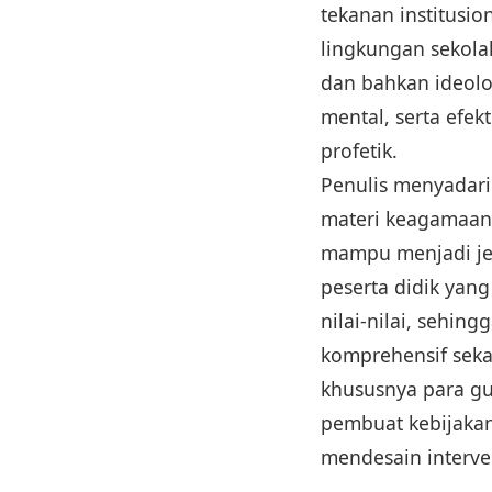
tekanan institusio
lingkungan sekola
dan bahkan ideolo
mental, serta efek
profetik.
Penulis menyadar
materi keagamaan 
mampu menjadi jem
peserta didik yang 
nilai-nilai, sehi
komprehensif seka
khususnya para gu
pembuat kebijakan
mendesain interven