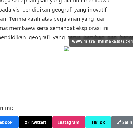
emoga setiap langkah yang diambil membawa
epada visi pendidikan geografi yang inovatif
. Terima kasih atas perjalanan yang luar
lamat membawa serta semangat eksplorasi ini
pendidikan geografi yang terus berubah dan ber
www.mitrailmumakassar.co
 ini:
cebook
X (Twitter)
Instagram
TikTok
🔗 Salin