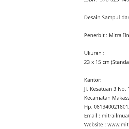
Desain Sampul dan
Penerbit : Mitra I
Ukuran :
23 x 15 cm (Stan
Kantor:
Jl. Kesatuan 3 No
Kecamatan Makass
Hp. 081340021801
Email : mitrailm
Website : www.mi