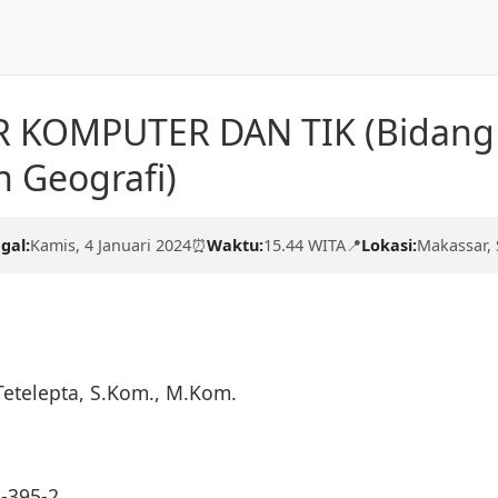
Dunia
Beranda
Tentang Kami
R KOMPUTER DAN TIK (Bidang
kualitas tinggi dari para
n Geografi)
erdaskan negeri.
engan proses yang cepat,
gal:
Kamis, 4 Januari 2024
⏰
Waktu:
15.44 WITA
📍
Lokasi:
Makassar, 
Tetelepta, S.Kom., M.Kom.
-395-2