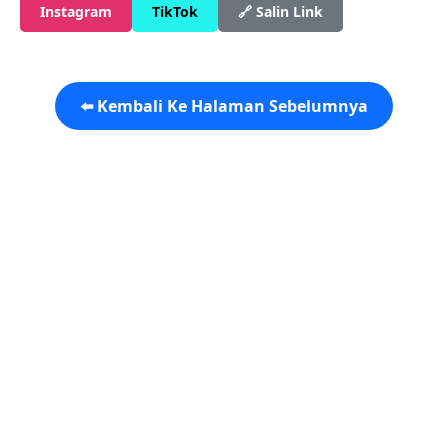
Instagram
TikTok
🔗 Salin Link
⬅️ Kembali Ke Halaman Sebelumnya