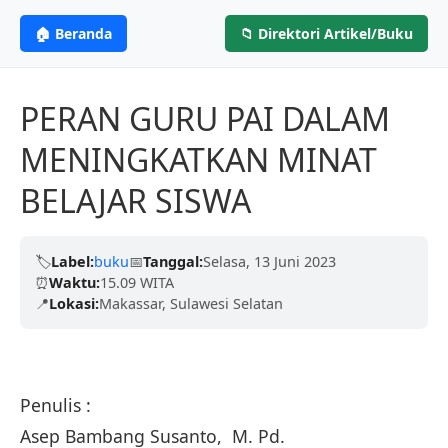
ANGGOTA IKAPI
CV. MITRA ILMU
MI
🏠 Beranda
📁 Direktori Artikel/Buku
Profesional &
PENERBIT
Berdedikasi untuk menerbitkan karya tulis
berkualitas tinggi dari para akademisi, penulis,
Terpercaya
PERAN GURU PAI DALAM
dan peneliti untuk mencerdaskan negeri.
MENINGKATKAN MINAT
Kami telah dipercaya oleh ribuan penulis dengan
BELAJAR SISWA
Terbitkan Bukumu Sekarang
proses yang cepat, legalitas resmi (ISBN), dan
ramah.
🏷️
Label:
buku
📅
Tanggal:
Selasa, 13 Juni 2023
⏰
Waktu:
15.09 WITA
Pelajari Lebih Lanjut
📍
Lokasi:
Makassar, Sulawesi Selatan
Penulis :
Asep Bambang Susanto, M. Pd.