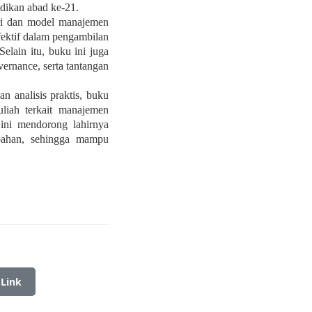
idikan abad ke-21.
eori dan model manajemen
fektif dalam pengambilan
elain itu, buku ini juga
overnance, serta tantangan
n analisis praktis, buku
liah terkait manajemen
 ini mendorong lahirnya
rubahan, sehingga mampu
 Link