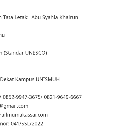
 Tata Letak: Abu Syahla Khairun
lmu
cm (Standar UNESCO)
ng (Dekat Kampus UNISMUH
/ 0852-9947-3675/ 0821-9649-6667
ua@gmail.com
trailmumakassar.com
mor: 041/SSL/2022