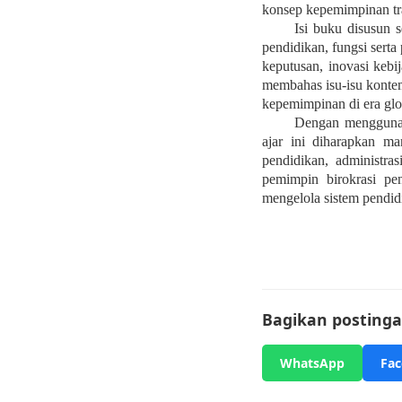
konsep kepemimpinan tra
Isi buku disusun s
pendidikan, fungsi sert
keputusan, inovasi kebi
membahas isu-isu kontempo
kepemimpinan di era glo
Dengan menggunaka
ajar ini diharapkan m
pendidikan, administra
pemimpin birokrasi pen
mengelola sistem pendidik
Bagikan postingan
WhatsApp
Fa