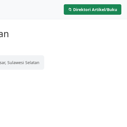
📁 Direktori Artikel/Buku
Layanan
Artikel & Buku
Hubungi Kami
an
ar, Sulawesi Selatan