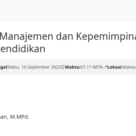
Dunia
Beranda
Tentang Kami
r Manajemen dan Kepemimpin
kualitas tinggi dari para
Pendidikan
erdaskan negeri.
engan proses yang cepat,
gal:
Rabu, 10 September 2025
⏰
Waktu:
07.17 WITA
📍
Lokasi:
Makass
man, M.MPd.