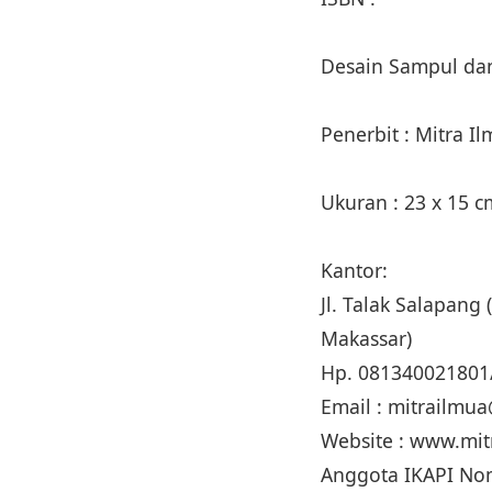
Desain Sampul dan
Penerbit : Mitra I
Ukuran : 23 x 15 
Kantor:
Jl. Talak Salapa
Makassar)
Hp. 081340021801
Email : mitrailm
Website : www.mi
Anggota IKAPI No