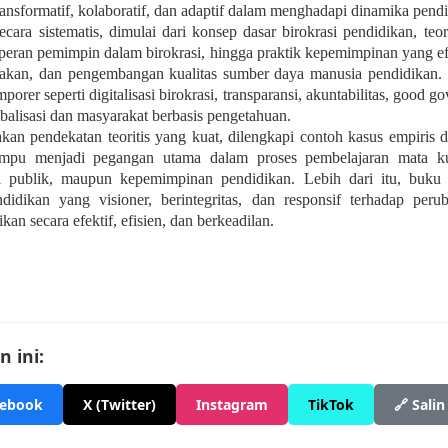
nsformatif, kolaboratif, dan adaptif dalam menghadapi dinamika pend
ecara sistematis, dimulai dari konsep dasar birokrasi pendidikan, t
a peran pemimpin dalam birokrasi, hingga praktik kepemimpinan yang e
jakan, dan pengembangan kualitas sumber daya manusia pendidikan. S
rer seperti digitalisasi birokrasi, transparansi, akuntabilitas, good g
balisasi dan masyarakat berbasis pengetahuan.
n pendekatan teoritis yang kuat, dilengkapi contoh kasus empiris da
ampu menjadi pegangan utama dalam proses pembelajaran mata ku
si publik, maupun kepemimpinan pendidikan. Lebih dari itu, buku
didikan yang visioner, berintegritas, dan responsif terhadap pe
an secara efektif, efisien, dan berkeadilan.
 ini:
cebook
X (Twitter)
Instagram
TikTok
🔗 Salin