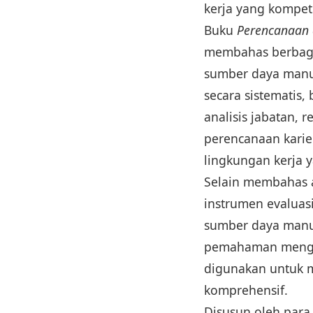
kerja yang kompete
Buku
Perencanaan
membahas berbagai
sumber daya manus
secara sistematis
analisis jabatan,
perencanaan karie
lingkungan kerja 
Selain membahas a
instrumen evaluasi
sumber daya manu
pemahaman mengena
digunakan untuk m
komprehensif.
Disusun oleh para 