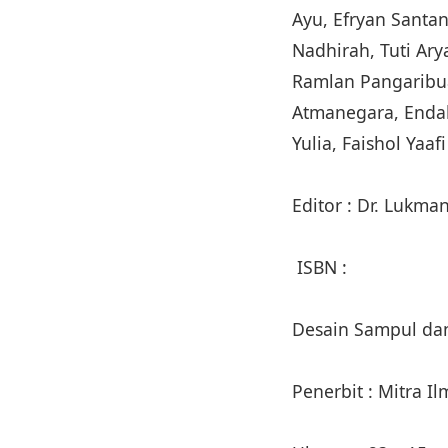
Ayu, Efryan Santan
Nadhirah, Tuti Ar
Ramlan Pangaribua
Atmanegara, Endah 
Yulia, Faishol Ya
Editor : Dr. Lukma
ISBN :
Desain Sampul dan
Penerbit : Mitra I