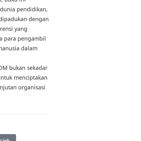
 dunia pendidikan,
g dipadukan dengan
erensi yang
ta para pengambil
 manusia dalam
SDM bukan sekadar
 untuk menciptakan
njutan organisasi
 Link