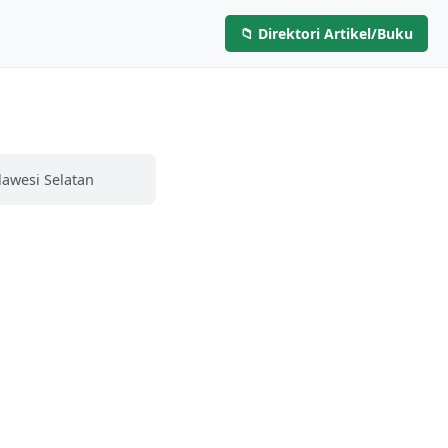
📁 Direktori Artikel/Buku
Layanan
Artikel & Buku
Hubungi Kami
lawesi Selatan