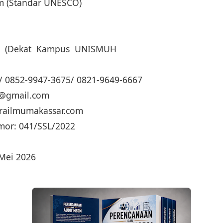
cm (Standar UNESCO)
ang (Dekat Kampus UNISMUH
/ 0852-9947-3675/ 0821-9649-6667
ua@gmail.com
trailmumakassar.com
mor: 041/SSL/2022
 Mei 2026