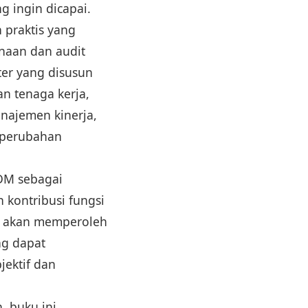
g ingin dicapai.
 praktis yang
naan dan audit
er yang disusun
n tenaga kerja,
najemen kinerja,
h perubahan
DM sebagai
n kontribusi fungsi
a akan memperoleh
ng dapat
jektif dan
, buku ini