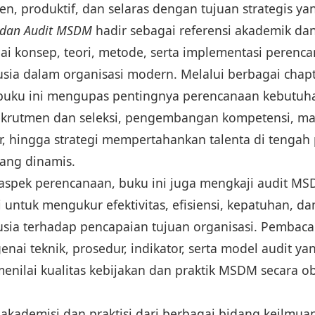
n, produktif, dan selaras dengan tujuan strategis yan
 dan Audit MSDM
hadir sebagai referensi akademik dan
 konsep, teori, metode, serta implementasi perenca
ia dalam organisasi modern. Melalui berbagai chapt
, buku ini mengupas pentingnya perencanaan kebutuha
 rekrutmen dan seleksi, pengembangan kompetensi, ma
r, hingga strategi mempertahankan talenta di tenga
yang dinamis.
spek perencanaan, buku ini juga mengkaji audit MS
 untuk mengukur efektivitas, efisiensi, kepatuhan, da
sia terhadap pencapaian tujuan organisasi. Pembac
i teknik, prosedur, indikator, serta model audit ya
enilai kualitas kebijakan dan praktik MSDM secara ob
akademisi dan praktisi dari berbagai bidang keilmuan