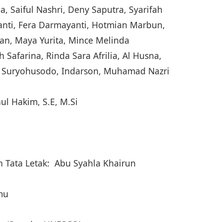
a, Saiful Nashri, Deny Saputra, Syarifah
yanti, Fera Darmayanti, Hotmian Marbun,
n, Maya Yurita, Mince Melinda
Safarina, Rinda Sara Afrilia, Al Husna,
afi Suryohusodo, Indarson, Muhamad Nazri
nul Hakim, S.E, M.Si
 Tata Letak: Abu Syahla Khairun
lmu