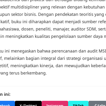
ktif multidisipliner yang relevan dengan kebutuhan
pun sektor bisnis. Dengan pendekatan teoritis yan
katif, buku ini diharapkan dapat menjadi sumber ref
ahasiswa, dosen, peneliti, manajer, auditor SDM, ser
gin meningkatkan kualitas pengelolaan sumber daya
uku ini menegaskan bahwa perencanaan dan audit M
if, melainkan bagian integral dari strategi organisasi
itif, meningkatkan kinerja, dan mewujudkan keberla
yang terus berkembang.
 ini:
cebook
X (Twitter)
Instagram
TikTok
🔗 Salin