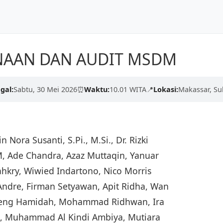
Ilmu,
Beranda
Tentang Kami
Dunia
NAAN DAN AUDIT MSDM
ngan proses yang cepat,
rkualitas tinggi dari para
gal:
Sabtu, 30 Mei 2026
⏰
Waktu:
10.01 WITA
📍
Lokasi:
Makassar, Su
cerdaskan negeri.
n Nora Susanti, S.Pi., M.Si., Dr. Rizki
.M, Ade Chandra, Azaz Muttaqin, Yanuar
ahkry, Wiwied Indartono, Nico Morris
 Andre, Firman Setyawan, Apit Ridha, Wan
eneng Hamidah, Mohammad Ridhwan, Ira
h, Muhammad Al Kindi Ambiya, Mutiara