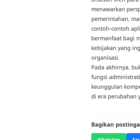
menawarkan perspe
pemerintahan, mau
contoh-contoh apli
bermanfaat bagi m
kebijakan yang in
organisasi.
Pada akhirnya, b
fungsi administrat
keunggulan kompet
di era perubahan 
Bagikan postingan
WhatsApp
Fa