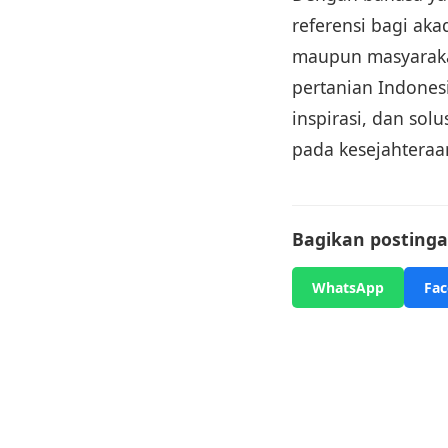
referensi bagi aka
maupun masyaraka
pertanian Indone
inspirasi, dan so
pada kesejahtera
Bagikan postingan
WhatsApp
Fa