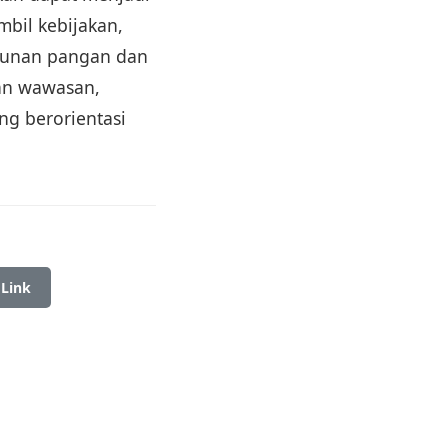
mbil kebijakan,
gunan pangan dan
an wawasan,
ng berorientasi
 Link