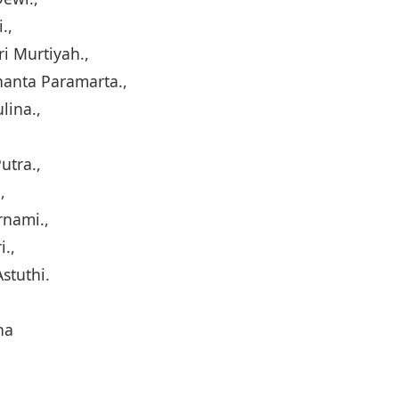
.,
i Murtiyah.,
anta Paramarta.,
lina.,
utra.,
,
rnami.,
i.,
stuthi.
na