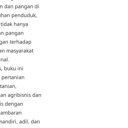
n dan pangan di
buhan penduduk,
 tidak hanya
an pangan
ngan terhadap
aan masyarakat
nal.
s, buku ini
 pertanian
tanian,
n agribisnis dan
tis dengan
 gambaran
ndiri, adil, dan