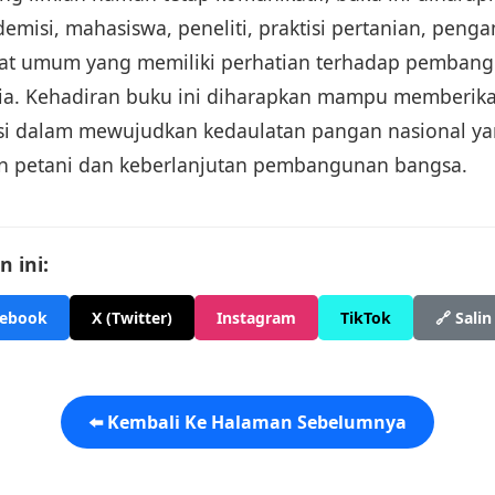
demisi, mahasiswa, peneliti, praktisi pertanian, penga
t umum yang memiliki perhatian terhadap pemban
sia. Kehadiran buku ini diharapkan mampu memberik
lusi dalam mewujudkan kedaulatan pangan nasional ya
an petani dan keberlanjutan pembangunan bangsa.
 ini:
cebook
X (Twitter)
Instagram
TikTok
🔗 Salin
⬅️ Kembali Ke Halaman Sebelumnya