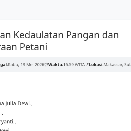
Ilmu,
Beranda
Tentang Kami
Dunia
an Kedaulatan Pangan dan
ngan proses yang cepat,
raan Petani
rkualitas tinggi dari para
erdaskan negeri.
gal:
Rabu, 13 Mei 2026
⏰
Waktu:
16.59 WITA
📍
Lokasi:
Makassar, Sul
 Julia Dewi.,
.,
yanti.,
ewi.,