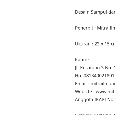
Desain Sampul dan
Penerbit : Mitra I
Ukuran : 23 x 15 
Kantor:
Jl. Kesatuan 3 No
Hp. 081340021801
Email : mitrailm
Website : www.mi
Anggota IKAPI No