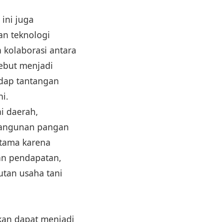
ini juga
an teknologi
 kolaborasi antara
sebut menjadi
adap tantangan
i.
i daerah,
bangunan pangan
utama karena
an pendapatan,
utan usaha tani
kan dapat menjadi