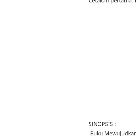
Cetakan pertama:
SINOPSIS :
Buku Mewujudkan K