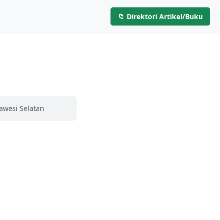
📁 Direktori Artikel/Buku
Layanan
Artikel & Buku
Hubungi Kami
awesi Selatan