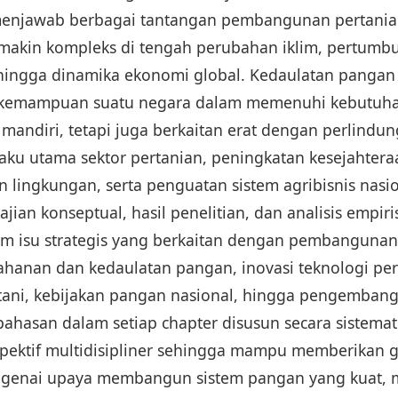
enjawab berbagai tantangan pembangunan pertania
makin kompleks di tengah perubahan iklim, pertum
, hingga dinamika ekonomi global. Kedaulatan pangan
 kemampuan suatu negara dalam memenuhi kebutuh
 mandiri, tetapi juga berkaitan erat dengan perlindu
laku utama sektor pertanian, peningkatan kesejahter
n lingkungan, serta penguatan sistem agribisnis nasio
jian konseptual, hasil penelitian, dan analisis empiri
 isu strategis yang berkaitan dengan pembangunan
tahanan dan kedaulatan pangan, inovasi teknologi per
ni, kebijakan pangan nasional, hingga pengembanga
bahasan dalam setiap chapter disusun secara sistema
pektif multidisipliner sehingga mampu memberikan
genai upaya membangun sistem pangan yang kuat, ma