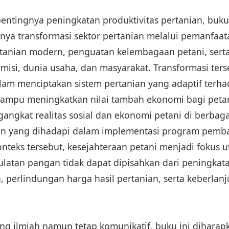
entingnya peningkatan produktivitas pertanian, buku 
ya transformasi sektor pertanian melalui pemanfaat
ertanian modern, penguatan kelembagaan petani, serta
misi, dunia usaha, dan masyarakat. Transformasi ter
lam menciptakan sistem pertanian yang adaptif terh
mampu meningkatkan nilai tambah ekonomi bagi petan
angkat realitas sosial dan ekonomi petani di berbaga
an yang dihadapi dalam implementasi program pem
onteks tersebut, kesejahteraan petani menjadi fokus 
ulatan pangan tidak dapat dipisahkan dari peningkat
 perlindungan harga hasil pertanian, serta keberlanj
g ilmiah namun tetap komunikatif, buku ini diharap