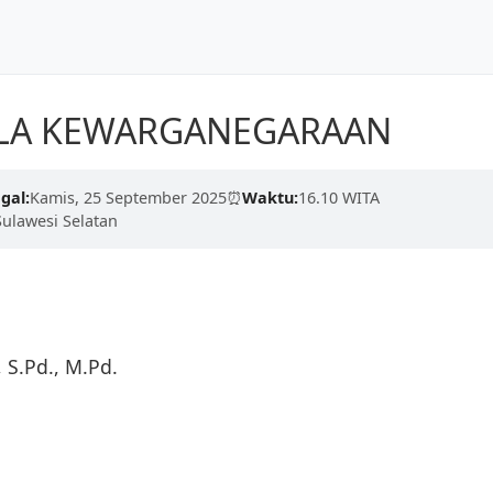
Dunia
Beranda
Tentang Kami
LA KEWARGANEGARAAN
kualitas tinggi dari para
erdaskan negeri.
gal:
Kamis, 25 September 2025
⏰
Waktu:
16.10 WITA
engan proses yang cepat,
Sulawesi Selatan
, S.Pd., M.Pd.