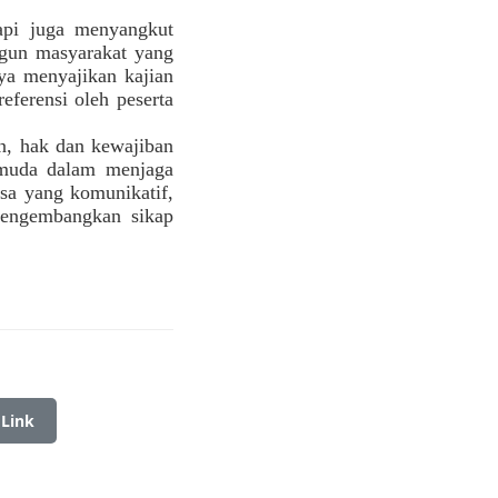
api juga menyangkut
angun masyarakat yang
aya menyajikan kajian
referensi oleh peserta
n, hak dan kewajiban
i muda dalam menjaga
sa yang komunikatif,
 mengembangkan sikap
 Link