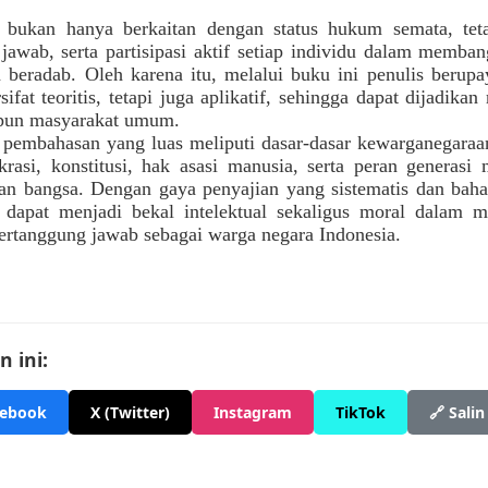
 bukan hanya berkaitan dengan status hukum semata, tet
jawab, serta partisipasi aktif setiap individu dalam memb
n beradab. Oleh karena itu, melalui buku ini penulis berup
ifat teoritis, tetapi juga aplikatif, sehingga dapat dijadikan 
upun masyarakat umum.
pembahasan yang luas meliputi dasar-dasar kewarganegaraa
rasi, konstitusi, hak asasi manusia, serta peran generas
uan bangsa. Dengan gaya penyajian yang sistematis dan baha
 dapat menjadi bekal intelektual sekaligus moral dalam
 bertanggung jawab sebagai warga negara Indonesia.
 ini:
cebook
X (Twitter)
Instagram
TikTok
🔗 Salin