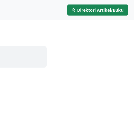
📁 Direktori Artikel/Buku
Layanan
Artikel & Buku
Hubungi Kami