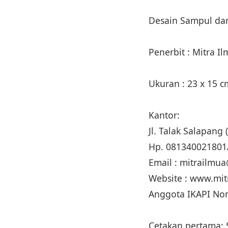
Desain Sampul dan
Penerbit : Mitra I
Ukuran : 23 x 15 
Kantor:
Jl. Talak Salapan
Hp. 081340021801
Email : mitrailm
Website : www.mi
Anggota IKAPI No
Cetakan pertama: