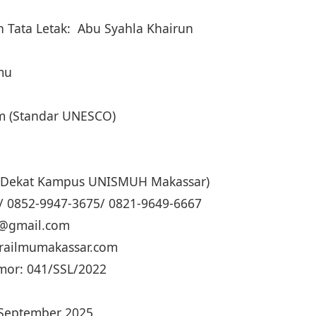
 Tata Letak: Abu Syahla Khairun
lmu
cm (Standar UNESCO)
g (Dekat Kampus UNISMUH Makassar)
/ 0852-9947-3675/ 0821-9649-6667
ua@gmail.com
trailmumakassar.com
mor: 041/SSL/2022
 September 2025