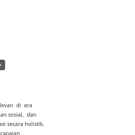
m
levan di era
an sosial, dan
i secara holistik.
ncapaian