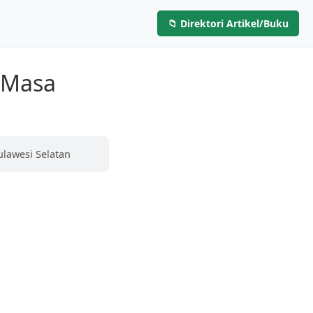
📁 Direktori Artikel/Buku
Layanan
Artikel & Buku
Hubungi Kami
 Masa
ulawesi Selatan