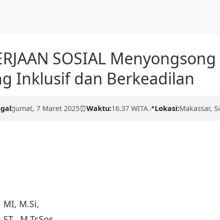
Dunia
Beranda
Tentang Kami
ERJAAN SOSIAL Menyongsong
kualitas tinggi dari para
g Inklusif dan Berkeadilan
erdaskan negeri.
engan proses yang cepat,
gal:
Jumat, 7 Maret 2025
⏰
Waktu:
16.37 WITA
📍
Lokasi:
Makassar, S
l MI, M.Si,
.ST., M.Tr.Sos.