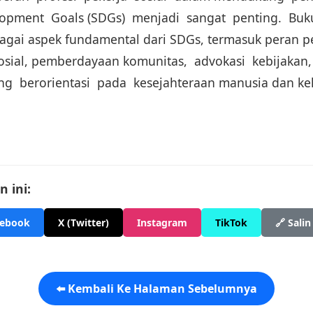
lopment Goals (SDGs) menjadi sangat penting. Buk
gai aspek fundamental dari SDGs, termasuk peran pe
sosial, pemberdayaan komunitas, advokasi kebijakan, 
 berorientasi pada kesejahteraan manusia dan kel
 ini:
cebook
X (Twitter)
Instagram
TikTok
🔗 Salin
⬅️ Kembali Ke Halaman Sebelumnya