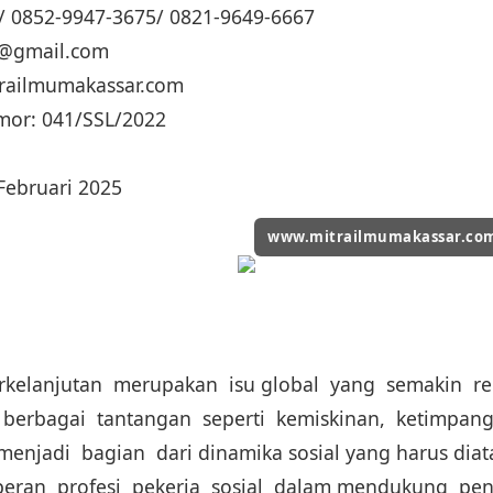
/ 0852-9947-3675/ 0821-9649-6667
ua@gmail.com
trailmumakassar.com
mor: 041/SSL/2022
Februari 2025
www.mitrailmumakassar.co
elanjutan merupakan isu global yang semakin re
berbagai tantangan seperti kemiskinan, ketimpang
njadi bagian dari dinamika sosial yang harus diatas
 peran profesi pekerja sosial dalam mendukung pe