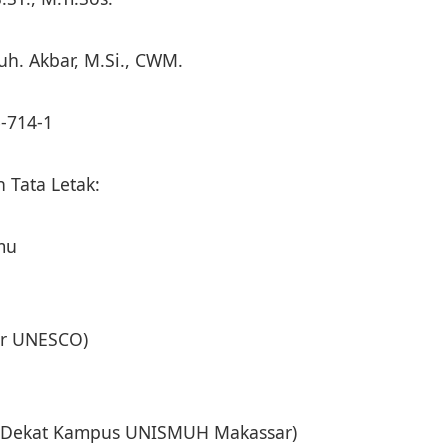
Muh. Akbar, M.Si., CWM.
-714-1
n Tata Letak:
lmu
dar UNESCO)
g (Dekat Kampus UNISMUH Makassar)