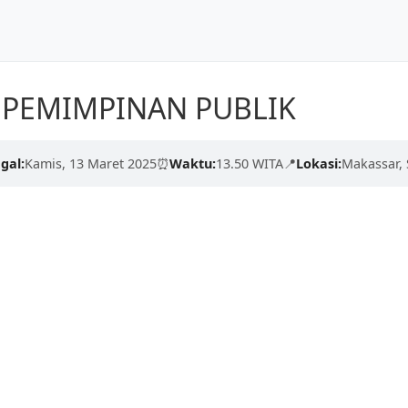
Dunia
Beranda
Tentang Kami
PEMIMPINAN PUBLIK
kualitas tinggi dari para
erdaskan negeri.
gal:
Kamis, 13 Maret 2025
⏰
Waktu:
13.50 WITA
📍
Lokasi:
Makassar, 
engan proses yang cepat,