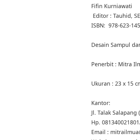
Fifin Kurniawati
Editor : Tauhid, S
ISBN: 978-623-145
Desain Sampul dan
Penerbit : Mitra I
Ukuran : 23 x 15 
Kantor:
Jl. Talak Salapan
Hp. 081340021801
Email : mitrailm