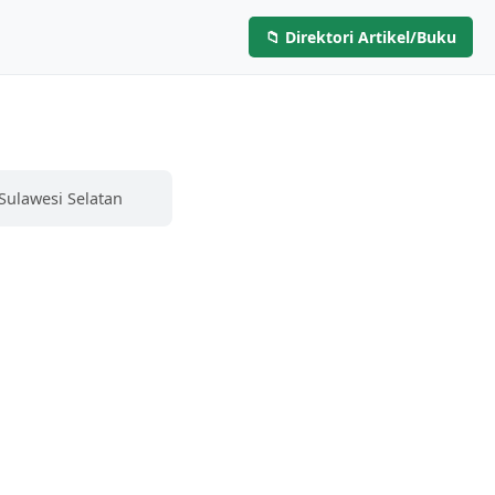
📁 Direktori Artikel/Buku
Layanan
Artikel & Buku
Hubungi Kami
Sulawesi Selatan