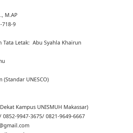
E., M.AP
-718-9
 Tata Letak: Abu Syahla Khairun
lmu
cm (Standar UNESCO)
g (Dekat Kampus UNISMUH Makassar)
/ 0852-9947-3675/ 0821-9649-6667
ua@gmail.com