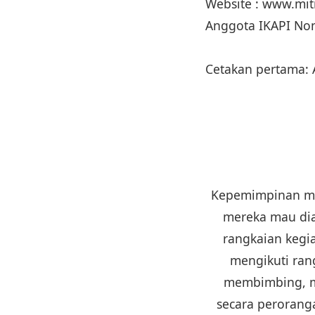
Website : www.mi
Anggota IKAPI No
Cetakan pertama:
Kepemimpinan mer
mereka mau dia
rangkaian kegi
mengikuti rang
membimbing, m
secara perorang