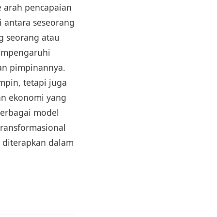
e arah pencapaian
i antara seseorang
g seorang atau
empengaruhi
an pimpinannya.
in, tetapi juga
an ekonomi yang
berbagai model
transformasional
t diterapkan dalam