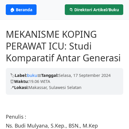
ANGGOTA IKAPI
CV. MITRA ILMU
MI
🏠 Beranda
📁 Direktori Artikel/Buku
Profesional &
PENERBIT
Berdedikasi untuk menerbitkan karya tulis
berkualitas tinggi dari para akademisi, penulis,
Terpercaya
MEKANISME KOPING
dan peneliti untuk mencerdaskan negeri.
PERAWAT ICU: Studi
Kami telah dipercaya oleh ribuan penulis dengan
Komparatif Antar Generasi
Terbitkan Bukumu Sekarang
proses yang cepat, legalitas resmi (ISBN), dan
ramah.
🏷️
Label:
buku
📅
Tanggal:
Selasa, 17 September 2024
⏰
Waktu:
19.06 WITA
Pelajari Lebih Lanjut
📍
Lokasi:
Makassar, Sulawesi Selatan
Penulis :
Ns. Budi Mulyana, S.Kep., BSN., M.Kep