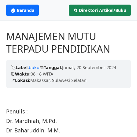
ANGGOTA IKAPI
CV. MITRA ILMU
MI
🏠 Beranda
📁 Direktori Artikel/Buku
Profesional &
PENERBIT
Berdedikasi untuk menerbitkan karya tulis
berkualitas tinggi dari para akademisi, penulis,
Terpercaya
MANAJEMEN MUTU
dan peneliti untuk mencerdaskan negeri.
TERPADU PENDIDIKAN
Kami telah dipercaya oleh ribuan penulis dengan
Terbitkan Bukumu Sekarang
proses yang cepat, legalitas resmi (ISBN), dan
ramah.
🏷️
Label:
buku
📅
Tanggal:
Jumat, 20 September 2024
⏰
Waktu:
08.18 WITA
📍
Lokasi:
Makassar, Sulawesi Selatan
Pelajari Lebih Lanjut
Penulis :
Dr. Mardhiah, M.Pd.
Dr. Baharuddin, M.M.