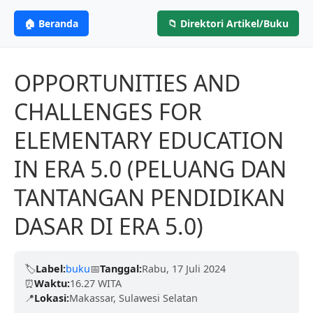
Menginspirasi Dunia
ANGGOTA IKAPI
CV. MITRA ILMU
MI
🏠 Beranda
📁 Direktori Artikel/Buku
Profesional &
PENERBIT
Berdedikasi untuk menerbitkan karya tulis
Terpercaya
berkualitas tinggi dari para akademisi, penulis,
OPPORTUNITIES AND
dan peneliti untuk mencerdaskan negeri.
CHALLENGES FOR
Kami telah dipercaya oleh ribuan penulis dengan
proses yang cepat, legalitas resmi (ISBN), dan
ELEMENTARY EDUCATION
Terbitkan Bukumu Sekarang
ramah.
IN ERA 5.0 (PELUANG DAN
TANTANGAN PENDIDIKAN
Pelajari Lebih Lanjut
DASAR DI ERA 5.0)
🏷️
Label:
buku
📅
Tanggal:
Rabu, 17 Juli 2024
⏰
Waktu:
16.27 WITA
📍
Lokasi:
Makassar, Sulawesi Selatan