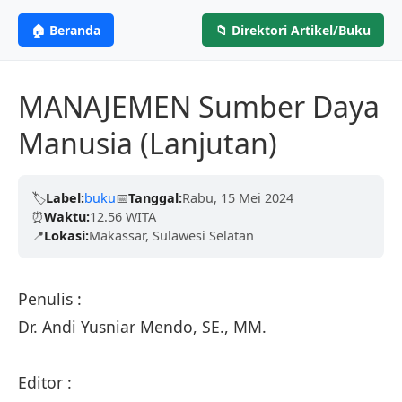
ANGGOTA IKAPI
CV. MITRA ILMU
MI
🏠 Beranda
📁 Direktori Artikel/Buku
Profesional &
PENERBIT
Berdedikasi untuk menerbitkan karya tulis
berkualitas tinggi dari para akademisi, penulis,
Terpercaya
MANAJEMEN Sumber Daya
dan peneliti untuk mencerdaskan negeri.
Manusia (Lanjutan)
Kami telah dipercaya oleh ribuan penulis dengan
Terbitkan Bukumu Sekarang
proses yang cepat, legalitas resmi (ISBN), dan
ramah.
🏷️
Label:
buku
📅
Tanggal:
Rabu, 15 Mei 2024
⏰
Waktu:
12.56 WITA
📍
Lokasi:
Makassar, Sulawesi Selatan
Pelajari Lebih Lanjut
Penulis :
Dr. Andi Yusniar Mendo, SE., MM.
Editor :