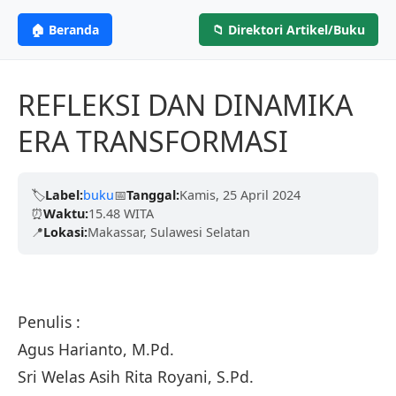
ANGGOTA IKAPI
CV. MITRA ILMU
MI
🏠 Beranda
📁 Direktori Artikel/Buku
Profesional &
PENERBIT
Berdedikasi untuk menerbitkan karya tulis
berkualitas tinggi dari para akademisi, penulis,
Terpercaya
REFLEKSI DAN DINAMIKA
dan peneliti untuk mencerdaskan negeri.
ERA TRANSFORMASI
Kami telah dipercaya oleh ribuan penulis dengan
Terbitkan Bukumu Sekarang
proses yang cepat, legalitas resmi (ISBN), dan
ramah.
🏷️
Label:
buku
📅
Tanggal:
Kamis, 25 April 2024
⏰
Waktu:
15.48 WITA
📍
Lokasi:
Makassar, Sulawesi Selatan
Pelajari Lebih Lanjut
Penulis :
Agus Harianto, M.Pd.
Sri Welas Asih Rita Royani, S.Pd.