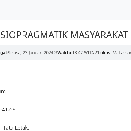
Dunia
Beranda
Tentang Kami
OSIOPRAGMATIK MASYARAKAT
kualitas tinggi dari para
erdaskan negeri.
gal:
Selasa, 23 Januari 2024
⏰
Waktu:
13.47 WITA
📍
Lokasi:
Makassar
engan proses yang cepat,
Hum.
-412-6
 Tata Letak: