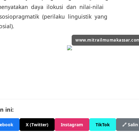
menyatakan daya ilokusi dan nilai-nilai
osiopragmatik (perilaku linguistik yang
osial).
www.mitrailmumakassar.co
 ini:
cebook
X (Twitter)
Instagram
TikTok
🔗 Salin