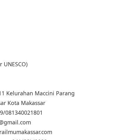
dar UNESCO)
. 11 Kelurahan Maccini Parang
ar Kota Makassar
19/081340021801
ua@gmail.com
trailmumakassar.com