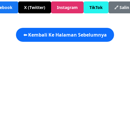
cebook
X (Twitter)
Instagram
TikTok
🔗 Salin
⬅️ Kembali Ke Halaman Sebelumnya