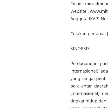
Email : mitrailm
Website : www.mi
Anggota IKAPI No
Cetakan pertama: 
SINOPSIS
Perdagangan pad
internasional) a
yang sangat penti
baik antar daera
(internasional) m
tingkat hidup da