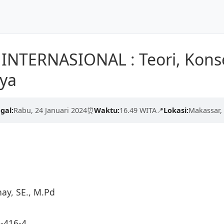
Dunia
Beranda
Tentang Kami
NTERNASIONAL : Teori, Kons
kualitas tinggi dari para
nya
erdaskan negeri.
engan proses yang cepat,
gal:
Rabu, 24 Januari 2024
⏰
Waktu:
16.49 WITA
📍
Lokasi:
Makassar, 
nay, SE., M.Pd
-416-4