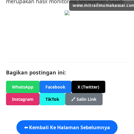
merupakan hasil monitoring keragaman hayati.
www.mitrailmumakassar.co
Bagikan postingan ini:
WhatsApp
Facebook
X (Twitter)
Instagram
TikTok
🔗 Salin Link
⬅️ Kembali Ke Halaman Sebelumnya