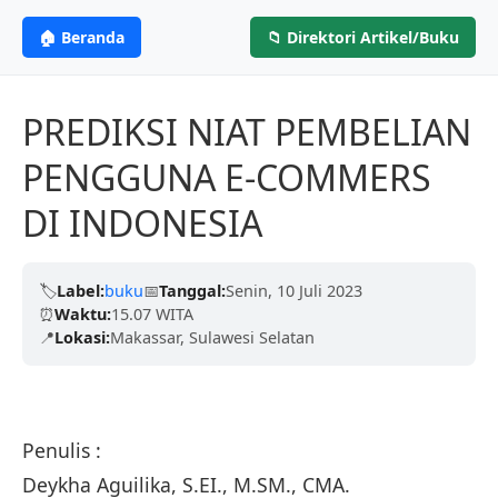
PENERBIT NASIONAL
CV. MITRA ILMU
MI
🏠 Beranda
📁 Direktori Artikel/Buku
Menerbitkan Ilmu,
PENERBIT
Kami telah dipercaya oleh ribuan penulis dengan
proses yang cepat, legalitas resmi (ISBN), dan
Menginspirasi Dunia
PREDIKSI NIAT PEMBELIAN
ramah.
PENGGUNA E-COMMERS
Berdedikasi untuk menerbitkan karya tulis
DI INDONESIA
Pelajari Lebih Lanjut
berkualitas tinggi dari para akademisi, penulis,
dan peneliti untuk mencerdaskan negeri.
🏷️
Label:
buku
📅
Tanggal:
Senin, 10 Juli 2023
⏰
Waktu:
15.07 WITA
Terbitkan Bukumu Sekarang
📍
Lokasi:
Makassar, Sulawesi Selatan
Penulis :
Deykha Aguilika, S.EI., M.SM., CMA.