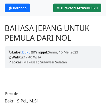
ANGGOTA IKAPI
CV. MITRA ILMU
MI
🏠 Beranda
📁 Direktori Artikel/Buku
Profesional &
PENERBIT
Berdedikasi untuk menerbitkan karya tulis
berkualitas tinggi dari para akademisi, penulis,
Terpercaya
BAHASA JEPANG UNTUK
dan peneliti untuk mencerdaskan negeri.
PEMULA DARI NOL
Kami telah dipercaya oleh ribuan penulis dengan
Terbitkan Bukumu Sekarang
proses yang cepat, legalitas resmi (ISBN), dan
ramah.
🏷️
Label:
buku
📅
Tanggal:
Senin, 15 Mei 2023
⏰
Waktu:
17.40 WITA
📍
Lokasi:
Makassar, Sulawesi Selatan
Pelajari Lebih Lanjut
Penulis :
Bakri, S.Pd., M.Si