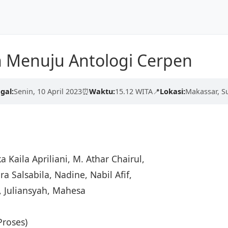
Dunia
Beranda
Tentang Kami
n Menuju Antologi Cerpen
kualitas tinggi dari para
erdaskan negeri.
gal:
Senin, 10 April 2023
⏰
Waktu:
15.12 WITA
📍
Lokasi:
Makassar, S
engan proses yang cepat,
ika Kaila Apriliani, M. Athar Chairul,
ra Salsabila, Nadine, Nabil Afif,
 Juliansyah, Mahesa
Proses)