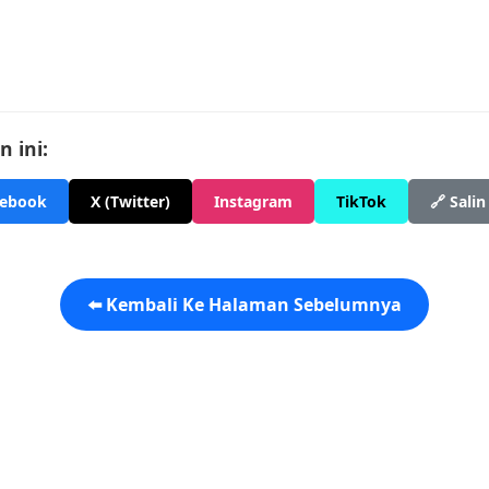
 ini:
cebook
X (Twitter)
Instagram
TikTok
🔗 Salin
⬅️ Kembali Ke Halaman Sebelumnya