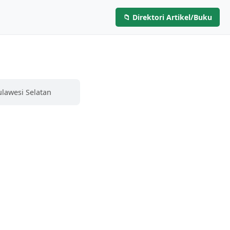
📁 Direktori Artikel/Buku
Layanan
Artikel & Buku
Hubungi Kami
ulawesi Selatan