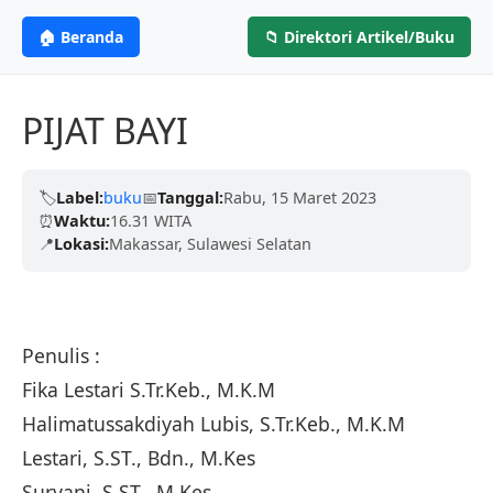
Menginspirasi Dunia
ANGGOTA IKAPI
CV. MITRA ILMU
MI
🏠 Beranda
📁 Direktori Artikel/Buku
Profesional &
PENERBIT
Berdedikasi untuk menerbitkan karya tulis
Terpercaya
berkualitas tinggi dari para akademisi, penulis,
PIJAT BAYI
dan peneliti untuk mencerdaskan negeri.
Kami telah dipercaya oleh ribuan penulis dengan
🏷️
Label:
buku
📅
Tanggal:
Rabu, 15 Maret 2023
proses yang cepat, legalitas resmi (ISBN), dan
Terbitkan Bukumu Sekarang
⏰
Waktu:
16.31 WITA
ramah.
📍
Lokasi:
Makassar, Sulawesi Selatan
Pelajari Lebih Lanjut
Penulis :
Fika Lestari S.Tr.Keb., M.K.M
Halimatussakdiyah Lubis, S.Tr.Keb., M.K.M
Lestari, S.ST., Bdn., M.Kes
Suryani, S.ST., M.Kes