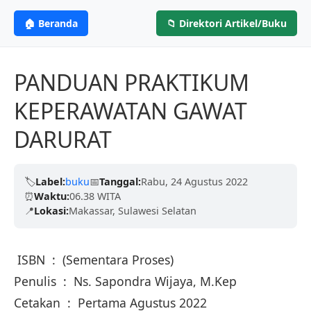
PENERBIT NASIONAL
CV. MITRA ILMU
MI
🏠 Beranda
📁 Direktori Artikel/Buku
Menerbitkan Ilmu,
PENERBIT
Kami telah dipercaya oleh ribuan penulis dengan
proses yang cepat, legalitas resmi (ISBN), dan
Menginspirasi Dunia
PANDUAN PRAKTIKUM
ramah.
KEPERAWATAN GAWAT
Berdedikasi untuk menerbitkan karya tulis
DARURAT
Pelajari Lebih Lanjut
berkualitas tinggi dari para akademisi, penulis,
dan peneliti untuk mencerdaskan negeri.
🏷️
Label:
buku
📅
Tanggal:
Rabu, 24 Agustus 2022
⏰
Waktu:
06.38 WITA
Terbitkan Bukumu Sekarang
📍
Lokasi:
Makassar, Sulawesi Selatan
ISBN : (Sementara Proses)
Penulis : Ns. Sapondra Wijaya, M.Kep
Cetakan : Pertama Agustus 2022